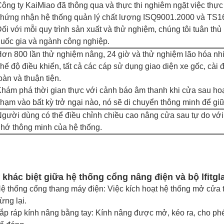
ông ty KaiMiao đã thông qua và thực thi nghiêm ngặt việc thực
hứng nhận hệ thống quản lý chất lượng ISQ9001.2000 và TS1
ối với mỗi quy trình sản xuất và thử nghiệm, chúng tôi tuân th
uốc gia và ngành công nghiệp.
ơn 800 lần thử nghiệm nâng, 24 giờ và thử nghiệm lão hóa nhiệ
hế độ điều khiển, tất cả các cáp sử dụng giao diện xe gốc, cài
oàn và thuận tiện.
hám phá thời gian thực với cảnh báo âm thanh khi cửa sau hoạ
hạm vào bất kỳ trở ngại nào, nó sẽ di chuyển thông minh để gi
gười dùng có thể điều chỉnh chiều cao nâng cửa sau tự do vớ
hớ thông minh của hệ thống.
 khác biệt giữa hệ thống cổng nâng điện và bộ lfitgl
ệ thống cổng thang máy điện: Việc kích hoạt hệ thống mở cửa 
ừng lại.
ắp ráp kính nâng bằng tay: Kính nâng được mở, kéo ra, cho phé