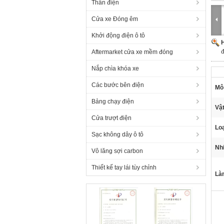
Thân điện
Cửa xe Đóng êm
Khởi động điện ô tô
H
đ
Aftermarket cửa xe mềm đóng
Nắp chìa khóa xe
Các bước bên điện
Mô 
Bảng chạy điện
Vật
Cửa trượt điện
Loạ
Sạc không dây ô tô
Nhi
Vô lăng sợi carbon
Thiết kế tay lái tùy chỉnh
Làm