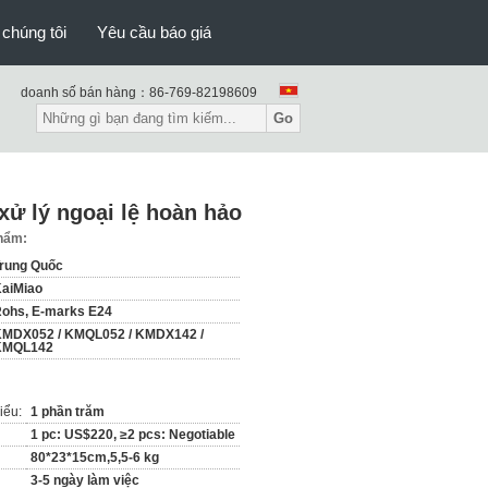
 chúng tôi
Yêu cầu báo giá
doanh số bán hàng：
86-769-82198609
Go
xử lý ngoại lệ hoàn hảo
phẩm:
rung Quốc
aiMiao
ohs, E-marks E24
MDX052 / KMQL052 / KMDX142 /
KMQL142
iểu:
1 phần trăm
1 pc: US$220, ≥2 pcs: Negotiable
80*23*15cm,5,5-6 kg
3-5 ngày làm việc