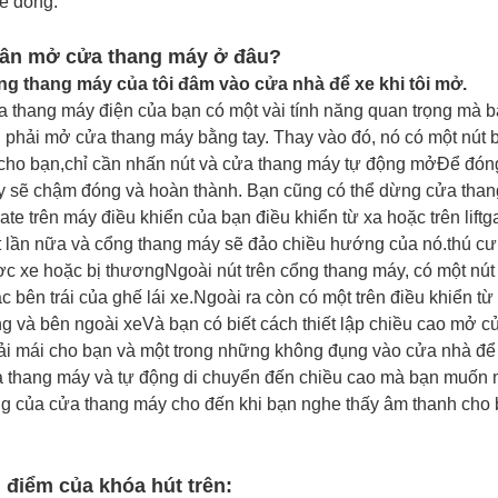
ể đóng.
ân mở cửa thang máy ở đâu?
g thang máy của tôi đâm vào cửa nhà để xe khi tôi mở.
 thang máy điện của bạn có một vài tính năng quan trọng mà bạ
 phải mở cửa thang máy bằng tay. Thay vào đó, nó có một nút b
cho bạn,chỉ cần nhấn nút và cửa thang máy tự động mởĐể đóng
 sẽ chậm đóng và hoàn thành. Bạn cũng có thể dừng cửa thang
tgate trên máy điều khiển của bạn điều khiển từ xa hoặc trên lift
 lần nữa và cổng thang máy sẽ đảo chiều hướng của nó.thú cư
c xe hoặc bị thươngNgoài nút trên cổng thang máy, có một nút
c bên trái của ghế lái xe.Ngoài ra còn có một trên điều khiển t
ng và bên ngoài xeVà bạn có biết cách thiết lập chiều cao mở 
ải mái cho bạn và một trong những không đụng vào cửa nhà để 
 thang máy và tự động di chuyển đến chiều cao mà bạn muốn m
g của cửa thang máy cho đến khi bạn nghe thấy âm thanh cho b
.
 điểm của khóa hút trên: