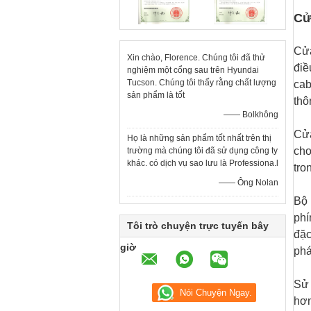
Cử
Cửa
Xin chào, Florence. Chúng tôi đã thử
điề
nghiệm một cổng sau trên Hyundai
Tucson. Chúng tôi thấy rằng chất lượng
cab
sản phẩm là tốt
thô
—— Bolkhông
Cửa
Họ là những sản phẩm tốt nhất trên thị
cho
trường mà chúng tôi đã sử dụng công ty
khác. có dịch vụ sao lưu là Professiona.l
tro
—— Ông Nolan
Bộ 
phí
Tôi trò chuyện trực tuyến bây
đặc
giờ
phá
Sử 
hơn