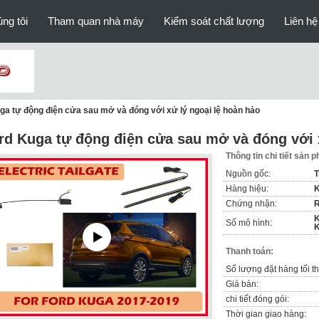
ng tôi
Tham quan nhà máy
Kiểm soát chất lượng
Liên hệ
ga tự động điện cửa sau mở và đóng với xử lý ngoại lệ hoàn hảo
rd Kuga tự động điện cửa sau mở và đóng với 
Thông tin chi tiết sản 
Nguồn gốc:
T
Hàng hiệu:
K
Chứng nhận:
R
K
Số mô hình:
Thanh toán:
Số lượng đặt hàng tối th
Giá bán:
chi tiết đóng gói:
Thời gian giao hàng: