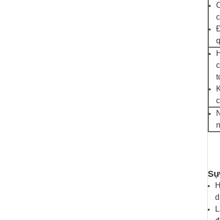
C
c
Đ
q
H
c
t
K
c
N
n
Sự
H
d
L