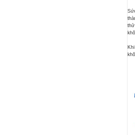
Sức
thà
thử
khô
Khi
khô