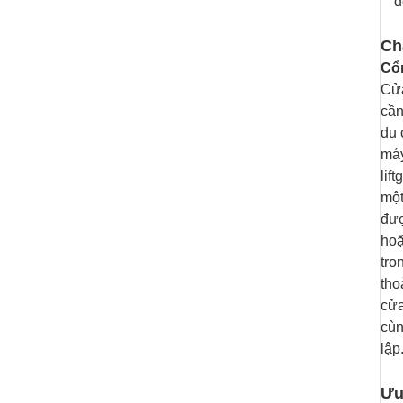
đ
Ch
Cổn
Cửa
cần
dụ 
máy
lif
một
đượ
hoặ
tro
tho
cửa
cùn
lập
Ưu