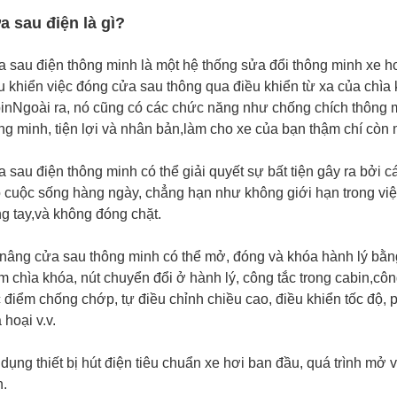
a sau điện là gì?
 sau điện thông minh là một hệ thống sửa đổi thông minh xe hơ
u khiển việc đóng cửa sau thông qua điều khiển từ xa của chì
inNgoài ra, nó cũng có các chức năng như chống chích thông min
ng minh, tiện lợi và nhân bản,làm cho xe của bạn thậm chí cò
 sau điện thông minh có thể giải quyết sự bất tiện gây ra bởi 
 cuộc sống hàng ngày, chẳng hạn như không giới hạn trong việc
ng tay,và không đóng chặt.
nâng cửa sau thông minh có thể mở, đóng và khóa hành lý bằng
m chìa khóa, nút chuyển đổi ở hành lý, công tắc trong cabin,côn
 điểm chống chớp, tự điều chỉnh chiều cao, điều khiển tốc độ, p
 hoại v.v.
dụng thiết bị hút điện tiêu chuẩn xe hơi ban đầu, quá trình m
.