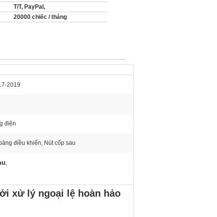
T/T, PayPal,
20000 chiếc / tháng
17-2019
g điện
bảng điều khiển, Nút cốp sau
au
,
i xử lý ngoại lệ hoàn hảo