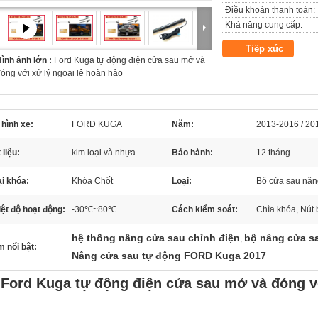
Điều khoản thanh toán:
Khả năng cung cấp:
Tiếp xúc
ình ảnh lớn :
Ford Kuga tự động điện cửa sau mở và
óng với xử lý ngoại lệ hoàn hảo
hình xe:
FORD KUGA
Năm:
2013-2016 / 20
 liệu:
kim loại và nhựa
Bảo hành:
12 tháng
i khóa:
Khóa Chốt
Loại:
Bộ cửa sau nân
ệt độ hoạt động:
-30℃~80℃
Cách kiểm soát:
Chìa khóa, Nút 
hệ thống nâng cửa sau chỉnh điện
bộ nâng cửa s
,
 nổi bật:
Nâng cửa sau tự động FORD Kuga 2017
Ford Kuga tự động điện cửa sau mở và đóng vớ