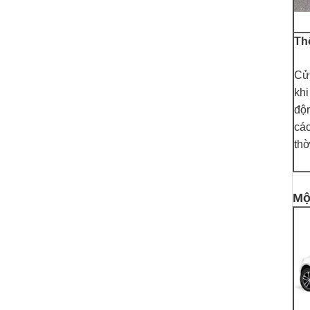
Th
Cửa
khi
độn
các
thờ
Mộ