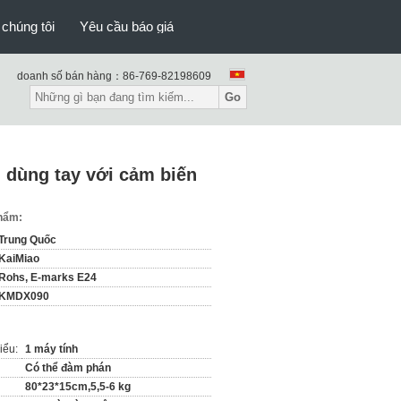
 chúng tôi
Yêu cầu báo giá
doanh số bán hàng：
86-769-82198609
Go
 dùng tay với cảm biến
phẩm:
Trung Quốc
KaiMiao
Rohs, E-marks E24
KMDX090
iểu:
1 máy tính
Có thể đàm phán
80*23*15cm,5,5-6 kg