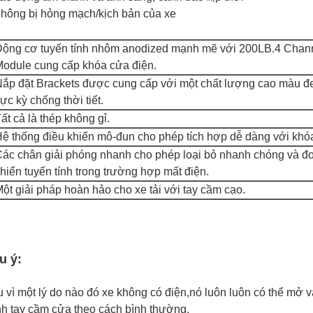
hông bị hỏng mạch/kịch bản của xe
ộng cơ tuyến tính nhôm anodized mạnh mẽ với 200LB.
4 Chann
odule cung cấp khóa cửa điện.
ắp đặt Brackets được cung cấp với một chất lượng cao màu đen
ực kỳ chống thời tiết.
ất cả là thép không gỉ.
ệ thống điều khiển mô-đun cho phép tích hợp dễ dàng với khó
ác chân giải phóng nhanh cho phép loại bỏ nhanh chóng và đơ
hiển tuyến tính trong trường hợp mất điện.
ột giải pháp hoàn hảo cho xe tải với tay cầm cạo.
u ý:
 vì một lý do nào đó xe không có điện,nó luôn luôn có thể mở
h tay cầm cửa theo cách bình thường.