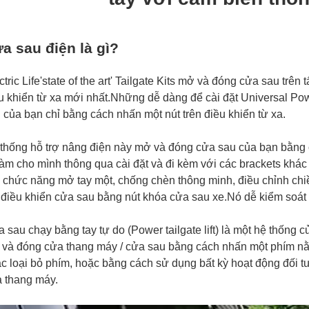
a sau điện là gì?
ctric Life'state of the art' Tailgate Kits mở và đóng cửa sau trên
u khiển từ xa mới nhất.Những dễ dàng để cài đặt Universal Pow
 của bạn chỉ bằng cách nhấn một nút trên điều khiển từ xa.
thống hỗ trợ nâng điện này mở và đóng cửa sau của bạn bằng 
làm cho mình thông qua cài đặt và đi kèm với các brackets khá
 chức năng mở tay một, chống chèn thông minh, điều chỉnh chiề
 điều khiển cửa sau bằng nút khóa cửa sau xe.Nó dễ kiểm soát 
 sau chạy bằng tay tự do (Power tailgate lift) là một hệ thống
và đóng cửa thang máy / cửa sau bằng cách nhấn một phím nằ
c loại bỏ phím, hoặc bằng cách sử dụng bất kỳ hoạt động đối 
 thang máy.