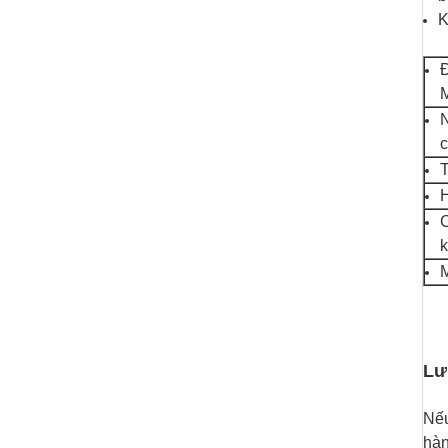
K
Đ
M
N
c
T
H
C
k
M
Lư
Nếu
hàn