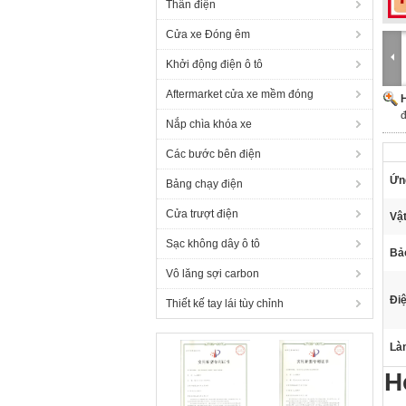
Thân điện
Cửa xe Đóng êm
Khởi động điện ô tô
Aftermarket cửa xe mềm đóng
H
đ
Nắp chìa khóa xe
Các bước bên điện
Ứn
Bảng chạy điện
Cửa trượt điện
Vật
Sạc không dây ô tô
Bả
Vô lăng sợi carbon
Điệ
Thiết kế tay lái tùy chỉnh
Làm
H