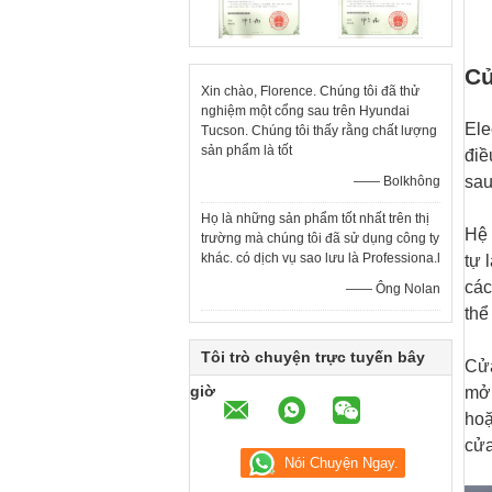
Cử
Xin chào, Florence. Chúng tôi đã thử
nghiệm một cổng sau trên Hyundai
Ele
Tucson. Chúng tôi thấy rằng chất lượng
sản phẩm là tốt
điề
sau
—— Bolkhông
Họ là những sản phẩm tốt nhất trên thị
Hệ 
trường mà chúng tôi đã sử dụng công ty
khác. có dịch vụ sao lưu là Professiona.l
tự 
các
—— Ông Nolan
thể
Tôi trò chuyện trực tuyến bây
Cửa
giờ
mở 
hoặ
cửa