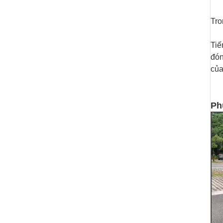
Tro
Tiế
đón
của
Ph