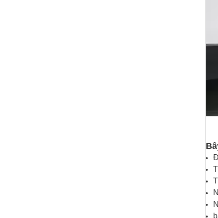
Bâ
Đ
T
T
N
N
b