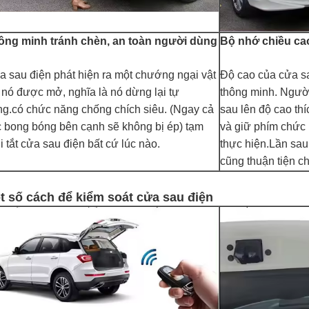
ông minh tránh chèn, an toàn người dùng
Bộ nhớ chiều ca
 sau điện phát hiện ra một chướng ngại vật
Độ cao của cửa sa
 nó được mở, nghĩa là nó dừng lại tự
thông minh. Người
g.có chức năng chống chích siêu. (Ngay cả
sau lên độ cao th
 bong bóng bên cạnh sẽ không bị ép) tạm
và giữ phím chức
i tắt cửa sau điện bất cứ lúc nào.
thực hiện.Lần sa
cũng thuận tiện c
t số cách để kiểm soát cửa sau điện