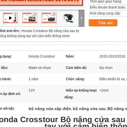
Thời gian giao hàng:
Điều khoản thanh toán:
Khả năng cung cấp:
Tiếp xúc
ình ảnh lớn :
Honda Crosstour Bộ nâng cửa sau tự
ộng không dùng tay với cảm biến thông minh
g dụng:
Honda Crosstour
Năm:
2010-2015/2016
 liệu:
Matel và nhựa
Cảm biến đá:
tùy chọn
o hành:
1 năm
Chức năng:
Điều khiển từ xa,
12V
Hiện tại không hoạt
<2mA
n áp định số:
động:
bộ nâng cửa sập điện
bộ nâng cửa sau
Bộ nâng c
 nổi bật:
,
,
onda Crosstour Bộ nâng cửa sau
tay với cảm biến thô