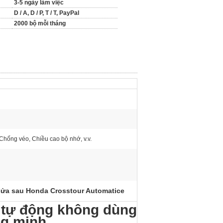
3-5 ngày làm việc
D / A, D / P, T / T, PayPal
2000 bộ mỗi tháng
 Chống véo, Chiều cao bộ nhớ, v.v.
ửa sau Honda Crosstour Automatice
 tự động không dùng
ng minh